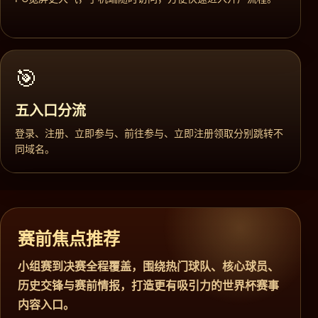
🎯
五入口分流
登录、注册、立即参与、前往参与、立即注册领取分别跳转不
同域名。
赛前焦点推荐
小组赛到决赛全程覆盖，围绕热门球队、核心球员、
历史交锋与赛前情报，打造更有吸引力的世界杯赛事
内容入口。