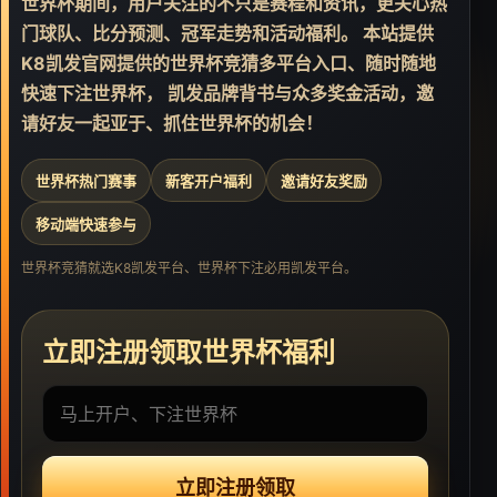
世界杯期间，用户关注的不只是赛程和资讯，更关心热
门球队、比分预测、冠军走势和活动福利。 本站提供
K8凯发官网提供的世界杯竞猜多平台入口、随时随地
快速下注世界杯， 凯发品牌背书与众多奖金活动，邀
请好友一起亚于、抓住世界杯的机会！
世界杯热门赛事
新客开户福利
邀请好友奖励
移动端快速参与
世界杯竞猜就选K8凯发平台、世界杯下注必用凯发平台。
立即注册领取世界杯福利
立即注册领取