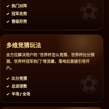
乐鱼买球
鸭脖乐鱼整合体育赛事与电竞内容，每天更新近千场，并提供