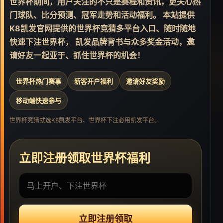
乐鱼综合全站APP
乐鱼在线提供多端访问方式，用户可在网页端先完成注册与设
置，再进行乐鱼下载安装。应用内信息展示清晰，支持查看公
告与更新说明，帮助用户快速熟悉主要功能。若入口失效或访
问受限，可通过乐鱼体育网站入口获取替代路径，并按官方提
示操作。